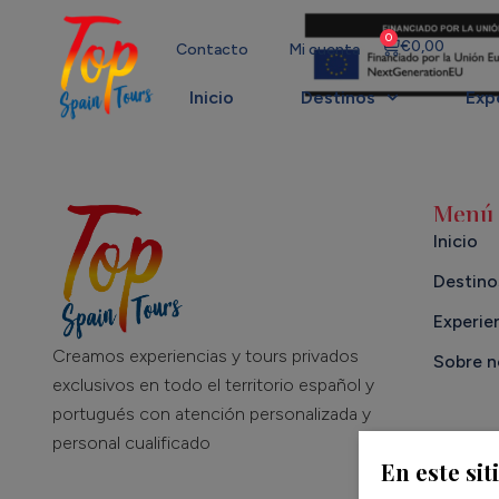
0
€
0,00
Contacto
Mi cuenta
Inicio
Destinos
Exp
Menú
Inicio
Destino
Experie
Creamos experiencias y tours privados
Sobre n
exclusivos en todo el territorio español y
portugués con atención personalizada y
personal cualificado
En este sit