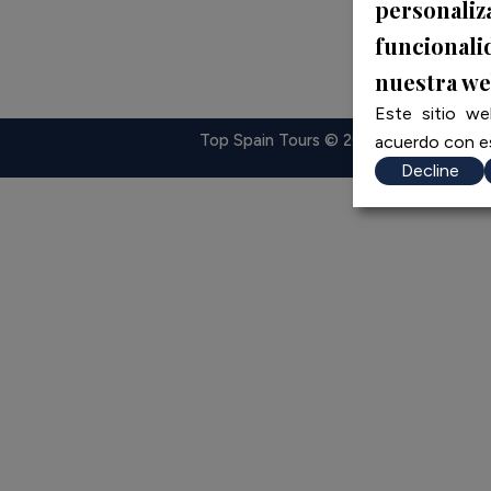
personaliz
funcionalid
nuestra we
Este sitio we
Política de 
Top Spain Tours © 2025.
acuerdo con es
Decline