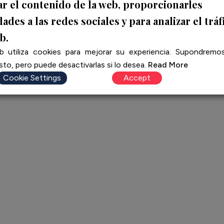
ar el contenido de la web, proporcionarles
ades a las redes sociales y para analizar el tráf
b.
b utiliza cookies para mejorar su experiencia. Supondrem
privacidad
Aviso legal
Política de cookies
Política de acc
–
–
–
to, pero puede desactivarlas si lo desea.
Read More
Cookie Settings
Accept