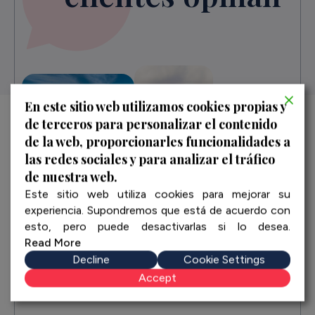
En este sitio web utilizamos cookies propias y
de terceros para personalizar el contenido
de la web, proporcionarles funcionalidades a
las redes sociales y para analizar el tráfico
de nuestra web.
Este sitio web utiliza cookies para mejorar su
experiencia. Supondremos que está de acuerdo con
Amparo was a really good guide
Pas
esto, pero puede desactivarlas si lo desea.
tas
very and informative and lovely
Nue
Read More
lady
muy
Decline
Cookie Settings
rec
Accept
Reseña en Google
COS