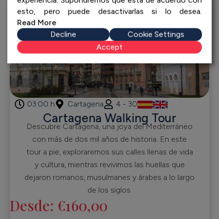
experiencia. Supondremos que está de acuerdo con
esto, pero puede desactivarlas si lo desea.
Read More
Decline
Cookie Settings
Accept
03:00 h
Cartagena
4 - 30
Cartagena Walking Tour
Descubre Cartagena, una joya del Mediterráneo
con más de dos mil años de historia. En este
tour a pie, exploraremos sus calles llenas de vida
y cultura, mientras revivimos las huellas que
dejaron romanos, musulmanes y árabes a lo largo
de los siglos.
Desde:
€
160,00