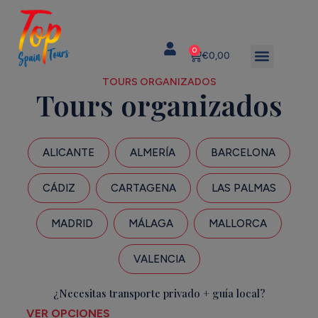
0
€
0,00
TOURS ORGANIZADOS
Tours organizados
ALICANTE
ALMERÍA
BARCELONA
CÁDIZ
CARTAGENA
LAS PALMAS
MADRID
MÁLAGA
MALLORCA
VALENCIA
¿Necesitas transporte privado + guía local?
VER OPCIONES