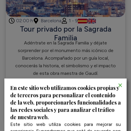
02:00 h
Barcelona
1 - 9
Tour privado por la Sagrada
Familia
Adéntrate en la Sagrada Familia y déjate
sorprender por el monumento más icónico de
Barcelona. Acompañado por un guía local,
conocerás la historia, el simbolismo y el impacto
de esta obra maestra de Gaudí.
Desde:
€
417,00
En este sitio web utilizamos cookies propias y
de terceros para personalizar el contenido
de la web, proporcionarles funcionalidades a
las redes sociales y para analizar el tráfico
de nuestra web.
Este sitio web utiliza cookies para mejorar su