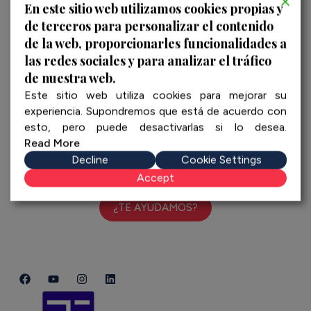
Experiencias
En este sitio web utilizamos cookies propias y
de terceros para personalizar el contenido
Sobre nosotros
de la web, proporcionarles funcionalidades a
las redes sociales y para analizar el tráfico
Clientes
de nuestra web.
Este sitio web utiliza cookies para mejorar su
Contacto
experiencia. Supondremos que está de acuerdo con
esto, pero puede desactivarlas si lo desea.
Teléfono:
+34 673 664 109
Read More
E-mail:
info@topspaintours.com
Decline
Cookie Settings
Accept
¿TE AYUDAMOS?