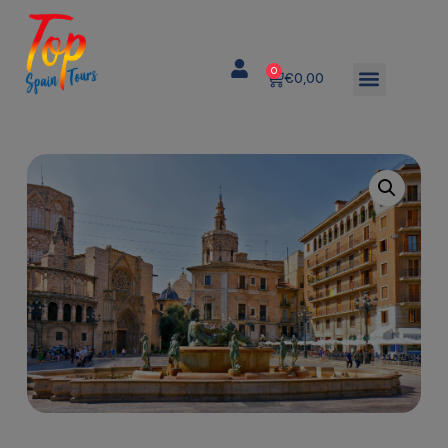
0
€
0,00