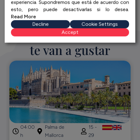
experiencia. Supondremos que está de acuerdo con
esto, pero puede desactivarlas si lo desea.
Read More
Decline
Cookie Settings
Otras experiencias que
Accept
te van a gustar
04:00
Palma de
15 -
h
Mallorca
29